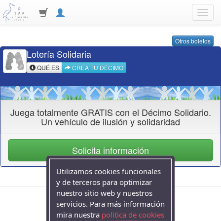
Toggl
navig
Otros boletos
Lotería Solidaria
QUÉ ES
CREA TU DÉCIMO
Juega totalmente GRATIS con el Décimo Solidario.
Un vehículo de ilusión y solidaridad
Utilizamos cookies funcionales
y de terceros para optimizar
nuestro sitio web y nuestros
servicios. Para más información
mira nuestra
politica de cookies