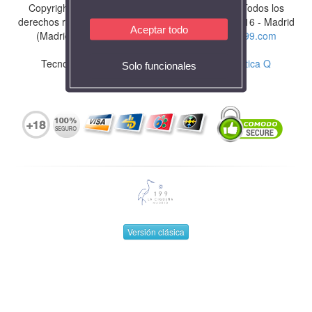
Copyright ©
2026
WWW.LACIGUENA199.COM
.
Todos los
derechos reservados
C/ Costa Rica, 22 - Local 28016 - Madrid
Aceptar todo
(Madrid) - Tlf. 913450858 -
loteria@laciguena199.com
Tecnología Profesional de Juegos por
Informática Q
Solo funcionales
Versión clásica